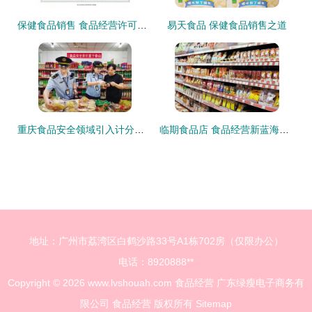
保健食品销售 食品经营许可证申请全攻略
易天食品 保健食品销售之道
重庆食品安全领域引入计分制管理，保健食品销售扣满12分将面临何种后果？
临期食品店 食品经营新蓝海，机遇与挑战并存
地址：广州市荔湾区白鹤沙路33号A1栋702房（仅限办公）
电话：8920888**
Copyright © 2026
www.lvshouah.com
食品经营
广东绿瘦电子商务有
限公司
食品经营
版权所有
Sitemap