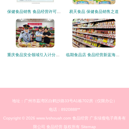
保健食品销售 食品经营许可证申请全攻略
易天食品 保健食品销售之道
重庆食品安全领域引入计分制管理，保健食品销售扣满12分将面临何种后果？
临期食品店 食品经营新蓝海，机遇与挑战并存
地址：广州市荔湾区白鹤沙路33号A1栋702房（仅限办公）
电话：8920888**
Copyright © 2026
www.lvshouah.com
食品经营
广东绿瘦电子商务有
限公司
食品经营
版权所有
Sitemap