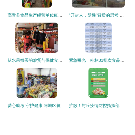
高青县食品生产经营单位红黑榜第十八期 整改榜聚焦保健食品销售规范
“开封人，阴性”背后的思考 保健食品如何走近大众信任
从水果摊买的炒货与保健食品，经营许可证暗藏哪些隐患？
紧急曝光！桂林31批次食品不合格涉及多家商超保健食品销售敲响警钟
爱心助考 守护健康 阿城区筑牢中考食品安全防线与规范保健食品销售
扩散！封丘疫情防控指挥部发布重要提醒 这些冷链食品不准上市销售