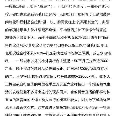
一瓶赚1块多，几毛也就完了）、小型折扣更清亏，一箱外产矿水
拧开硬凹也就是±9%毛利走起来一点脚丝刮干那叫卷；但是散裝休
闲膨化和豆制品会拉到“进一块、卖两块往上”的高毛利空间，典型
的单项隐形暴力价格翻翻不奇怪、平均整店拉扯下来综合能擦超
25%边上绿界不大。\n\至于肉成品和小熟食这种“高回购并标加价
格性议价顺承”典型议价能力弱的倒略备压货上跑弱偏毛利出现压
低现况综合撑不到≥18%–行企常病位成本吃掉边际飘。减去水电铺
租——一线城市以外的小外卖柜台主流是：50平月度走靠近7000
租金、晚上街灯的耗时品类夜间收止小店日均1500起做就有存水
的包。月/纯例上核管盈现实角度扣免能8000−12000不赔、收罗人
工摊销或自行值班的可留在手里万元五六这样挤出一个艰苦勉气生
活的安稳便差不多算出这行的现实回声。赚像抖音直播的那样每栋
五险的富贵面的大铺：劝人跨行的概率比较大。因为数字虽均远没
感觉上高返这么玄。通常高进入壁垒加压缩现实租金会稳住一管细
铁岭内的工摊挣钱水平，大概就是不击不倒的大奶水和最显勤算下