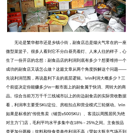
无论是繁华都市还是乡镇小街，副食店总是烟火气常在的一座
微型菜篮子。很多人看到它不分白昼亮着灯、人来人往的样子，心
生了一份开店的念想：副食品店的利润到底有多少？想要维持一个
成功的副食店又该怎么做？这篇文章从两个角度拆解这个问题——
先说利润范围，再说盈利下去的底层逻辑。\n\n利润大概多少？三
个前提决定你能赚多少\n一般市面上的副食属于快消、周转大的商
品。综合当前万万千千三线城市以上的街边副食店的实际营收数据
看，利润率主要受SKU定位、房租扣点和营业模式三轮驱动。\n\n
如果是标准的“传统售卖（铺货≥500SKU）、客流以周围居民为绝
对主力”门店，毛利平均水平多集中在18%－25%之间。主食按品
类更加分两极：饮料和快食类单件利润不高（譬如大瓶充气场不到