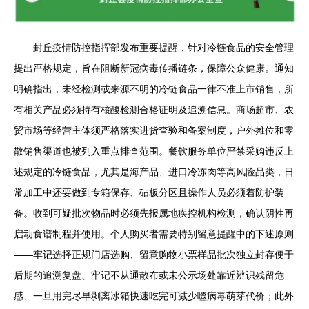
封丘疫情防控指挥部发布重要提醒，针对冷链食品的安全管理
提出严格规定，旨在阻断新冠病毒传播链条，保障公众健康。通知
明确指出，未经检测或来源不明的冷链食品一律不准上市销售，所
有相关产品必须持有核酸检测合格证明及追溯信息。商场超市、农
贸市场等经营主体须严格落实进货查验和备案制度，户外摊位和零
散销售渠道也被列入重点排查范围。餐饮服务单位严禁采购违反上
述规定的冷链食品，尤其是海产品、进口冷冻肉等高风险品类，日
常加工中还要做到专箱保存、砧板分区且操作人员必须着防护装
备。收到可疑批次物品时必须先报属地疾控机构检测，确认阴性再
启动食谱制程并使用。个人购买者需要特别留意提醒中的下述原则
——牢记选择正规门店选购、留意购物小票样品批次独立封存便于
后期的追溯复盘、牢记不从通散布或未公示场处靠近辨识残留危
感、一旦用完尽早剥离冰箱快速吃完可减少噬病毒萌芽代价；此外