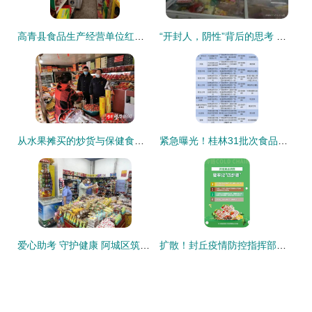
高青县食品生产经营单位红黑榜第十八期 整改榜聚焦保健食品销售规范
“开封人，阴性”背后的思考 保健食品如何走近大众信任
从水果摊买的炒货与保健食品，经营许可证暗藏哪些隐患？
紧急曝光！桂林31批次食品不合格涉及多家商超保健食品销售敲响警钟
爱心助考 守护健康 阿城区筑牢中考食品安全防线与规范保健食品销售
扩散！封丘疫情防控指挥部发布重要提醒 这些冷链食品不准上市销售