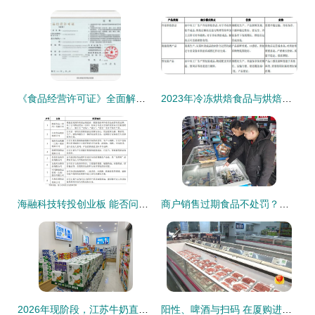
《食品经营许可证》全面解析 必要性与申请指南
2023年冷冻烘焙食品与烘焙食品原料行业重点品牌市场占有率分析及消费规模前景预测
海融科技转投创业板 能否问鼎A股“奶油第一股”？保健食品销售成关键变量
商户销售过期食品不处罚？保健食品销售背后的法律与实践分析
2026年现阶段，江苏牛奶直销企业如何选？灌云县瑞宝嘉食品经营部给出标准答案 ——保健食品销售篇
阳性、啤酒与扫码 在厦购进口冷链食品的新动态