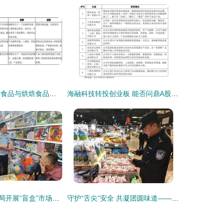
2023年冷冻烘焙食品与烘焙食品原料行业重点品牌市场占有率分析及消费规模前景预测
海融科技转投创业板 能否问鼎A股“奶油第一股”？保健食品销售成关键变量
通山县市场监管局开展“盲盒”市场专项检查，筑牢食品安全防线
守护“舌尖”安全 共凝团圆味道——昌吉公安开展“中秋、国庆”节前食品安全检查