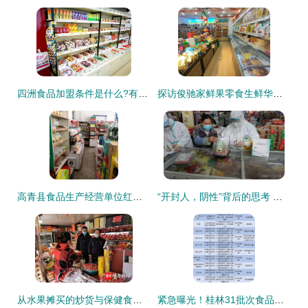
四洲食品加盟条件是什么?有什么要求?
探访俊驰家鲜果零食生鲜华侨城店 食品经验与品质解读
高青县食品生产经营单位红黑榜第十八期 整改榜聚焦保健食品销售规范
“开封人，阴性”背后的思考 保健食品如何走近大众信任
从水果摊买的炒货与保健食品，经营许可证暗藏哪些隐患？
紧急曝光！桂林31批次食品不合格涉及多家商超保健食品销售敲响警钟